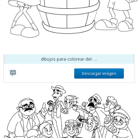
dibujos-para-colorear-del- ...
Descargar imágen