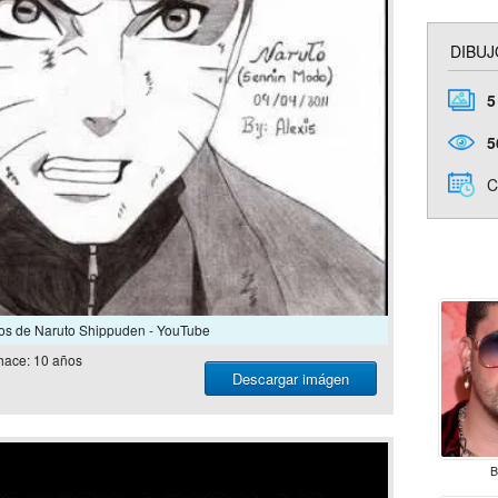
DIBUJ
5
5
C
os de Naruto Shippuden - YouTube
hace: 10 años
Descargar imágen
B