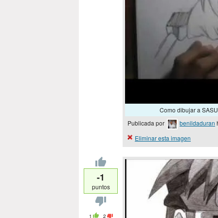
Como dibujar a SASUK
Publicada por
benildaduran
Eliminar esta imagen
-1
puntos
1
2