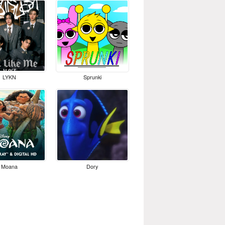
LYKN
Sprunki
Moana
Dory