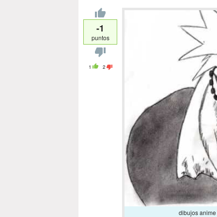
-1
puntos
1
2
dibujos anime 