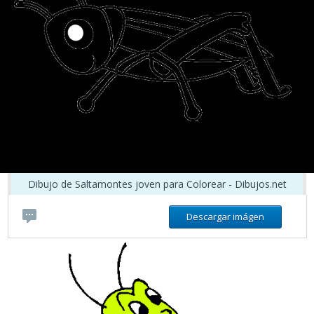
Dibujo de Saltamontes joven para Colorear - Dibujos.net
Descargar imágen