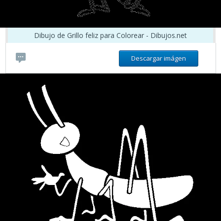
Dibujo de Grillo feliz para Colorear - Dibujos.net
Descargar imágen