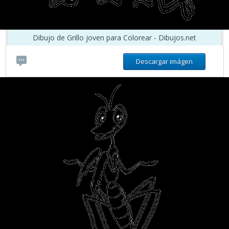
Dibujo de Grillo joven para Colorear - Dibujos.net
Descargar imágen