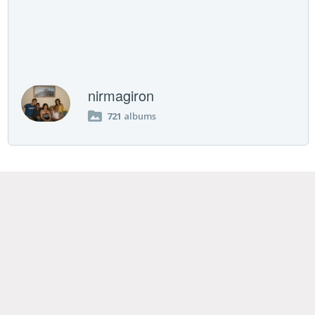
nirmagiron
721
albums
Últimas galerías publicadas
Bad Bunny
Bruce Willis