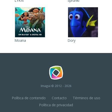
LYKN
Sprunki
Moana
Dory
Imagui
© 2012 - 2026
Política de contenido
Contacto
Términos de uso
Política de privacidad