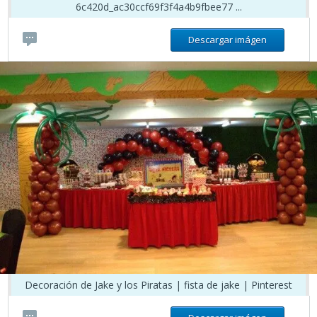
6c420d_ac30ccf69f3f4a4b9fbee77 ...
Descargar imágen
Decoración de Jake y los Piratas | fista de jake | Pinterest