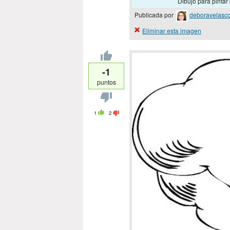
Dibujo para pintar 
Publicada por
deboravelasc
Eliminar esta imagen
-1
puntos
1
2