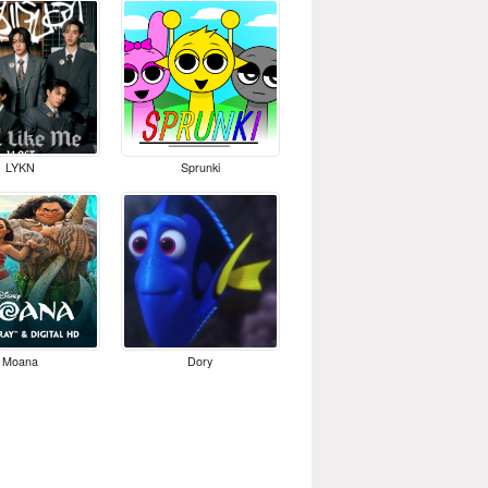
LYKN
Sprunki
Moana
Dory