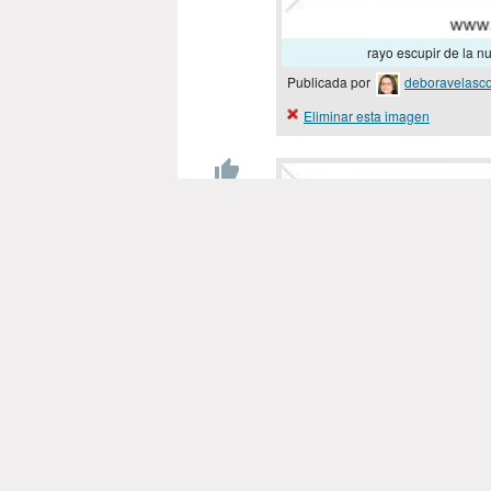
rayo escupir de la n
Publicada por
deboravelasc
Eliminar esta imagen
-1
puntos
1
2