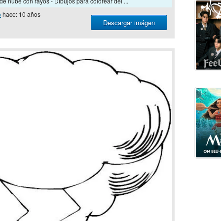
de nube con rayos - Dibujos para colorear del ...
o
hace: 10 años
Descargar imágen