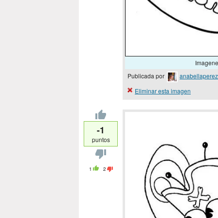
Imagenes
Publicada por
anabellaperez
Eliminar esta imagen
-1
puntos
1
2