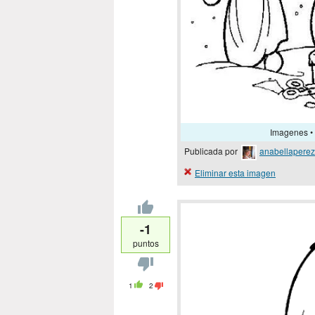
Imagenes • 
Publicada por
anabellaperez
Eliminar esta imagen
-1
puntos
1
2