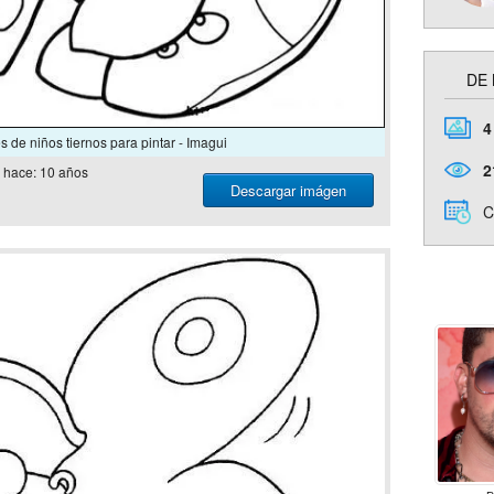
DE
4
 de niños tiernos para pintar - Imagui
2
hace: 10 años
Descargar imágen
C