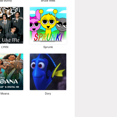
ad Bunny
Bruce Willis
LYKN
Sprunki
Moana
Dory