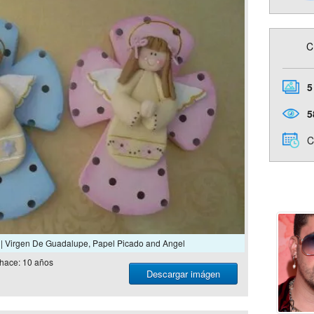
C
5
5
C
t | Virgen De Guadalupe, Papel Picado and Angel
hace: 10 años
Descargar imágen