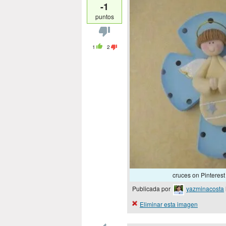
-1
puntos
1
2
cruces on Pinteres
Publicada por
yazminacosta
Eliminar esta imagen