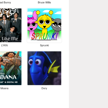
ad Bunny
Bruce Willis
LYKN
Sprunki
Moana
Dory