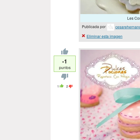
Les Cos
Publicada por
cesarehernan
Eliminar esta imagen
-1
puntos
1
2