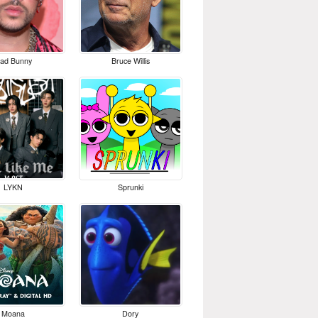
ad Bunny
Bruce Willis
LYKN
Sprunki
Moana
Dory