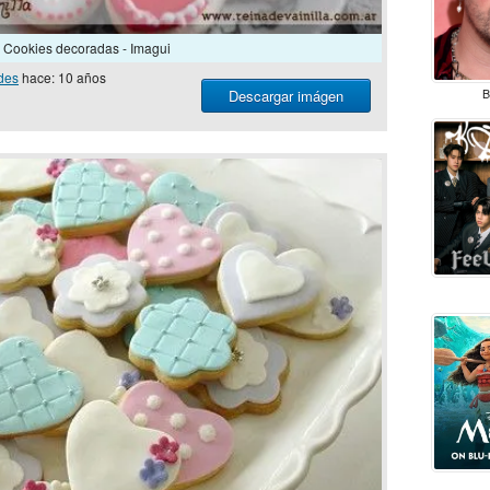
Cookies decoradas - Imagui
des
hace: 10 años
Descargar imágen
B