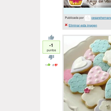
Publicada por
cesarehernan
Eliminar esta imagen
-1
puntos
1
2