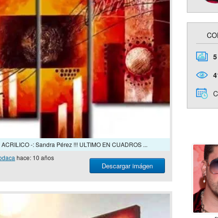
CO
5
4
C
ILICO -: Sandra Pérez !!! ULTIMO EN CUADROS ...
odaca
hace: 10 años
Descargar imágen