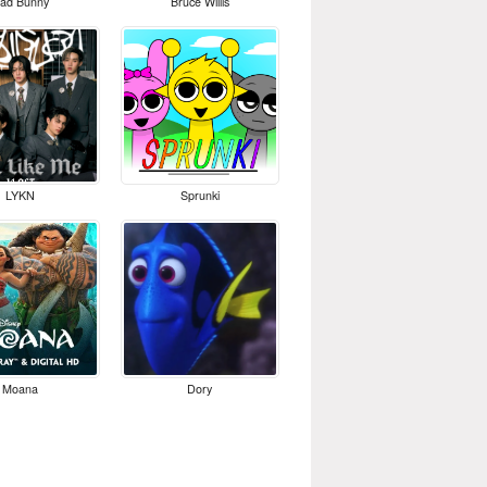
ad Bunny
Bruce Willis
LYKN
Sprunki
Moana
Dory