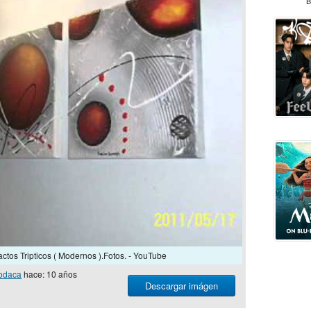
B
ctos Tripticos ( Modernos ).Fotos. - YouTube
odaca
hace: 10 años
Descargar imágen