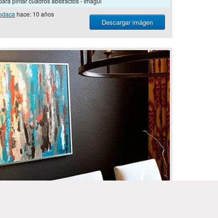
ara pintar cuadros abstractos - Imagui
odaca
hace: 10 años
Descargar imágen