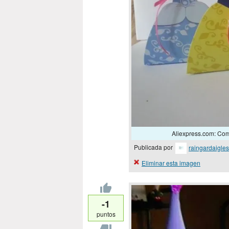
Aliexpress.com: Comp
Publicada por
raingardaigles
Eliminar esta imagen
-1
puntos