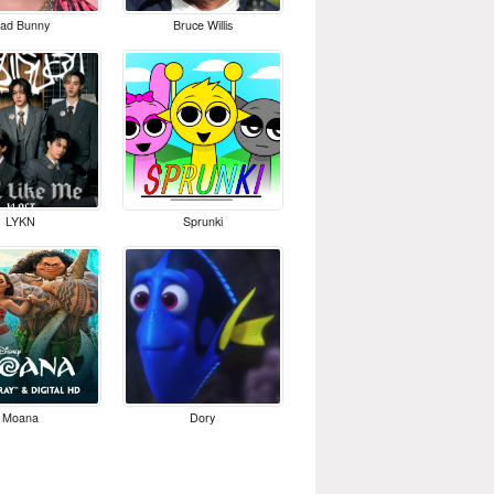
ad Bunny
Bruce Willis
LYKN
Sprunki
Moana
Dory