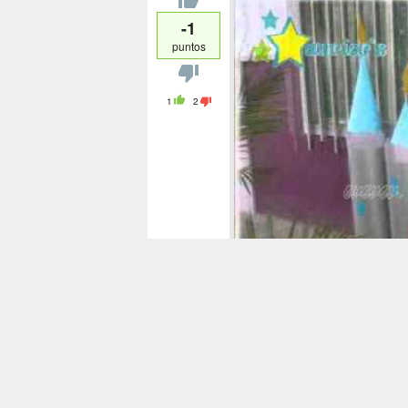
-1
puntos
1
2
MANOS ARTISTICAS ANRI
Publicada por
raingardaigles