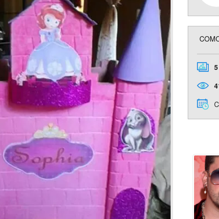
COMO
5
4
C