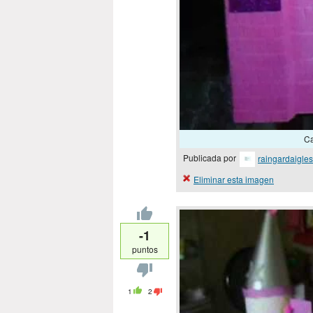
Ca
Publicada por
raingardaigles
Eliminar esta imagen
-1
puntos
1
2