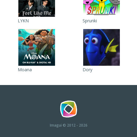
LYKN
Sprunki
Moana
Dory
Imagui
© 2012 - 2026