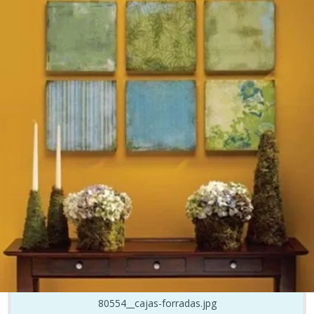
80554__cajas-forradas.jpg