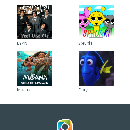
LYKN
Sprunki
Moana
Dory