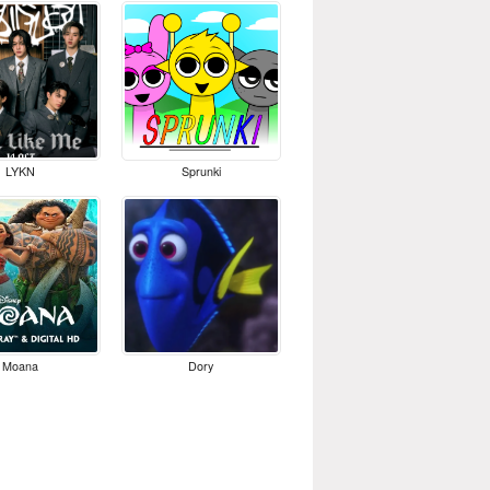
LYKN
Sprunki
Moana
Dory