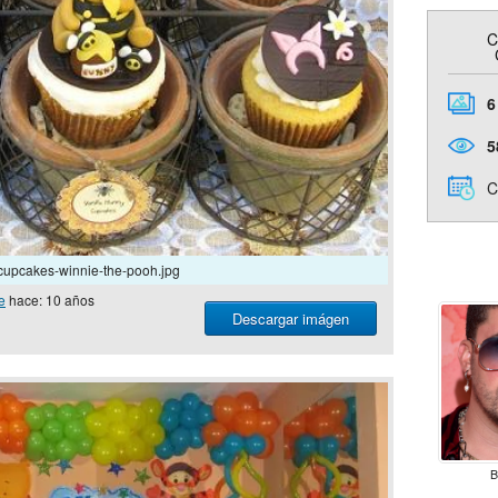
C
6
5
C
cupcakes-winnie-the-pooh.jpg
e
hace: 10 años
Descargar imágen
B