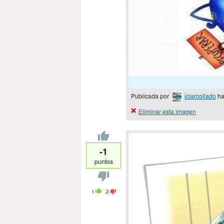
Publicada por
iciarcollado
ha
Eliminar esta imagen
-1
puntos
1
2