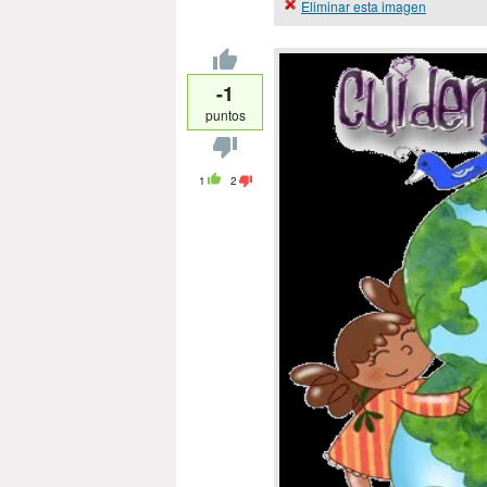
Eliminar esta imagen
-1
puntos
1
2