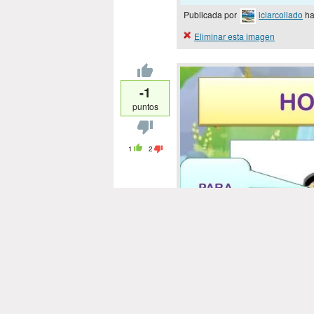
Publicada por
iciarcollado
ha
Eliminar esta imagen
-1
puntos
1
2