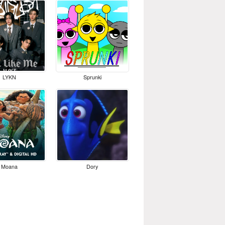
LYKN
Sprunki
Moana
Dory