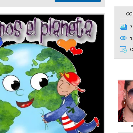
CO
7
1
C
B