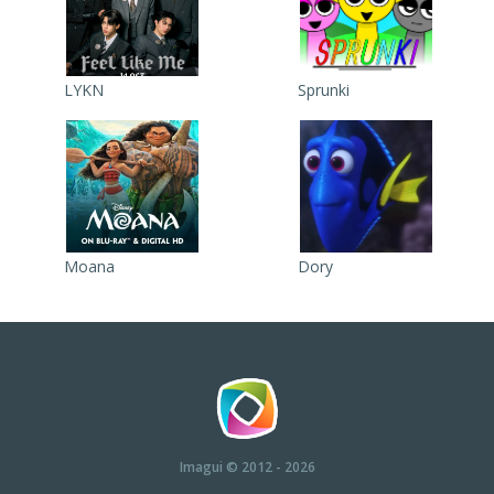
LYKN
Sprunki
Moana
Dory
Imagui
© 2012 - 2026