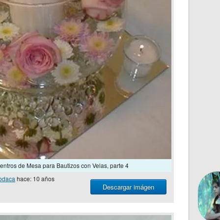
tros de Mesa para Bautizos con Velas, parte 4
odaca
hace: 10 años
Descargar imágen