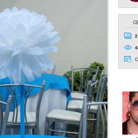
C
2
4
C