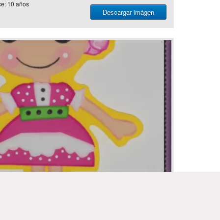
e: 10 años
Descargar imágen
uchas planas - Todo en Goma Eva
e: 10 años