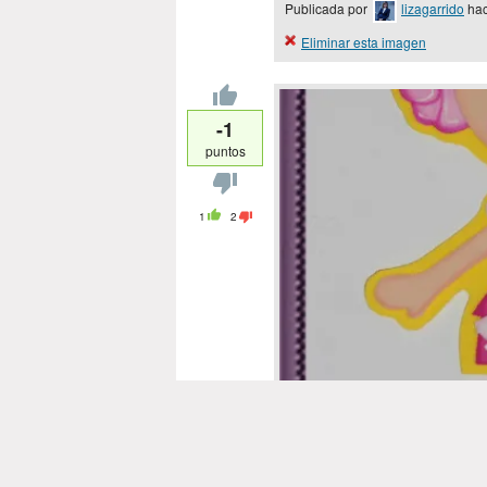
Publicada por
lizagarrido
hac
Eliminar esta imagen
-1
puntos
1
2
Fof
Publicada por
lizagarrido
hac