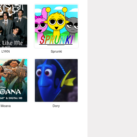
LYKN
Sprunki
Moana
Dory