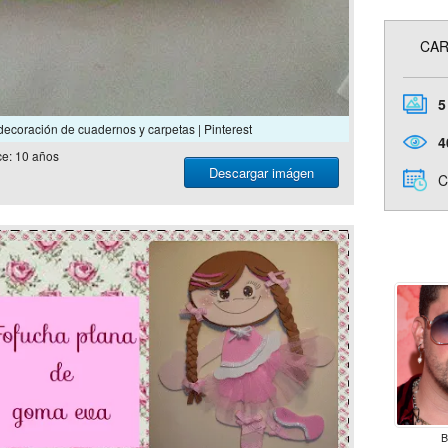
CAR
5
decoración de cuadernos y carpetas | Pinterest
4
e: 10 años
Descargar imágen
C
B