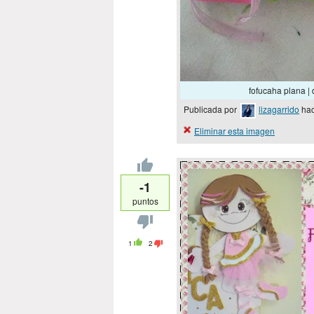
fofucaha plana | 
Publicada por
lizagarrido
hac
Eliminar esta imagen
-1
puntos
1
2