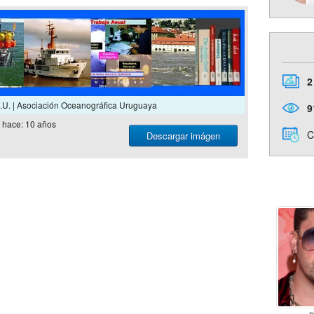
2
O.U. | Asociación Oceanográfica Uruguaya
9
hace: 10 años
C
Descargar imágen