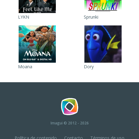
LYKN
Sprunki
Moana
Dory
Imagui
© 2012 - 2026
Política de contenido
Contacto
Términos de uso