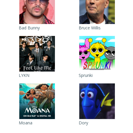
Bad Bunny
Bruce Willis
LYKN
Sprunki
Moana
Dory