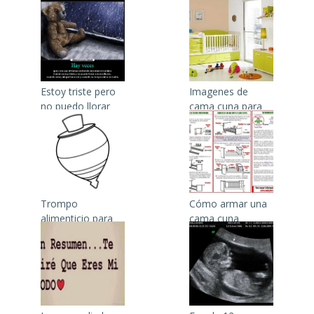
paso
pesebres
Estoy triste pero
Imagenes de
no puedo llorar
cama cuna para
varon
Trompo
Cómo armar una
alimenticio para
cama cuna
niños de
preescolar para
colorear