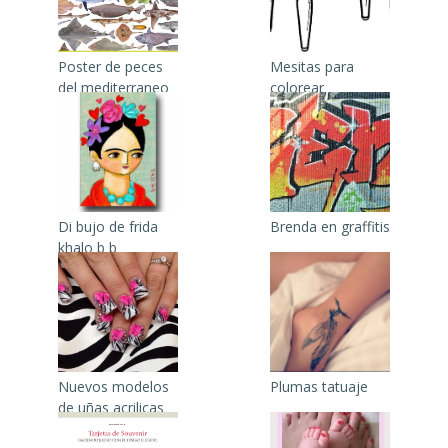
Poster de peces
Mesitas para
del mediterraneo
colorear
Di bujo de frida
Brenda en graffitis
khalo b b
Nuevos modelos
Plumas tatuaje
de uñas acrilicas