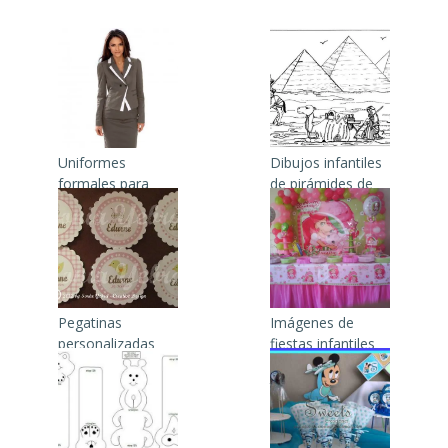
Uniformes
Dibujos infantiles
formales para
de pirámides de
damas
Egipto
Pegatinas
Imágenes de
personalizadas
fiestas infantiles
para bautizos
de niñas con
temática de
fresita