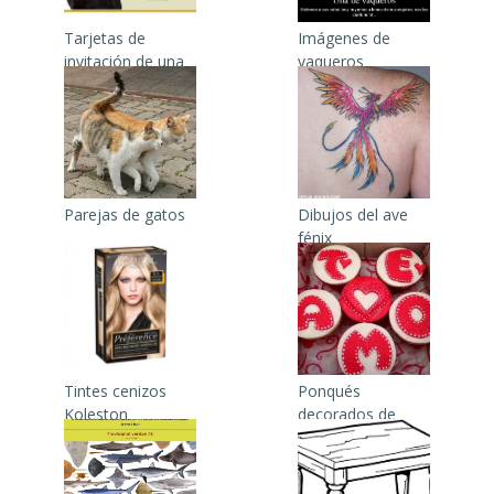
Tarjetas de
Imágenes de
invitación de una
vaqueros
graduación
Parejas de gatos
Dibujos del ave
fénix
Tintes cenizos
Ponqués
Koleston
decorados de
amor