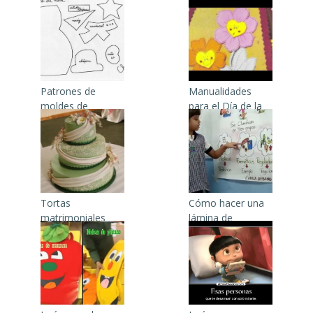
Patrones de
Manualidades
moldes de
para el Día de la
muñecos en
Madre con
foami
microporoso
Tortas
Cómo hacer una
matrimoniales
lámina de
2015
exposición para
niños