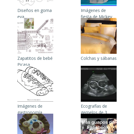
Diseños en goma
Imágenes de
eva
fiesta de Mickey
bebé
Zapatitos de bebé
Colchas y sábanas
Picasa
Imágenes de
Ecografías de
gastronomía
gemelos de 3
mexicana para
meses
colorear