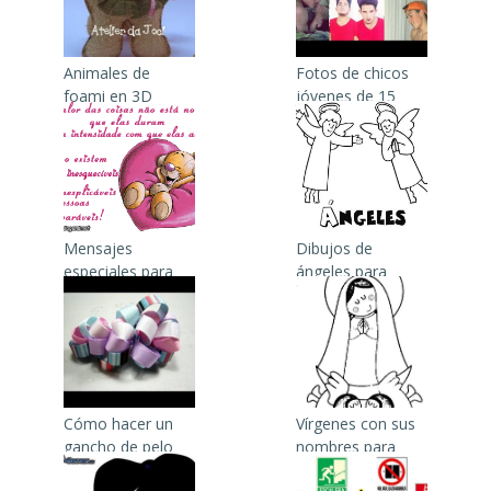
Animales de
Fotos de chicos
foami en 3D
jóvenes de 15
años para
Facebook
Mensajes
Dibujos de
especiales para
ángeles para
amigos
colorear de
primera comunión
Cómo hacer un
Vírgenes con sus
gancho de pelo
nombres para
colorear