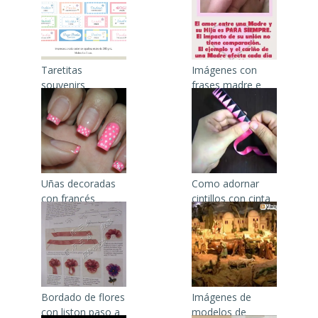
Taretitas
Imágenes con
souvenirs
frases madre e
bautismo
hija
Uñas decoradas
Como adornar
con francés
cintillos con cinta
de niña
Bordado de flores
Imágenes de
con liston paso a
modelos de