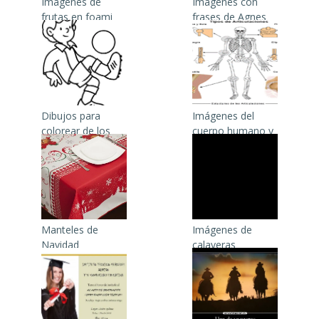
Imágenes de
Imágenes con
frutas en foami
frases de Agnes
infantil
Dibujos para
Imágenes del
colorear de los
cuerpo humano y
movimientos del
sus articulaciones
cuerpo humano
Manteles de
Imágenes de
Navidad
calaveras
animadas para
colorear