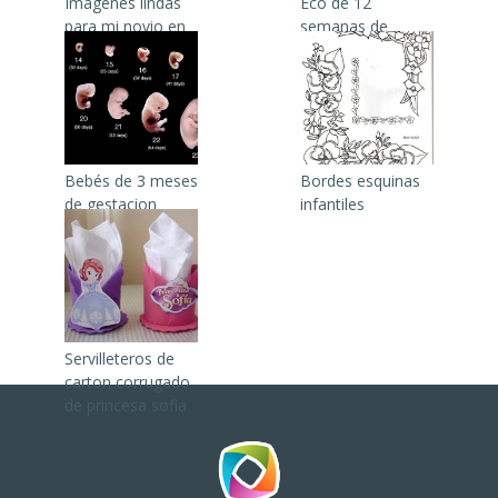
Imagenes lindas
Eco de 12
para mi novio en
semanas de
FaceBook
gestacion
Bebés de 3 meses
Bordes esquinas
de gestacion
infantiles
fotos
Servilleteros de
carton corrugado
de princesa sofia