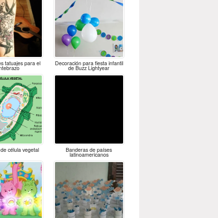
s tatuajes para el
Decoración para fiesta infantil
ntebrazo
de Buzz Lightyear
de célula vegetal
Banderas de países
latinoamericanos