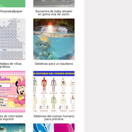
riñososwallpaper
Souvenirs de baby shower
en goma eva de varón
tejidos de niñas
Gelatinas para un bautismo
graficos
nes de mimi bebé
Sistemas del cuerpo humano
a imprimir
para primaria