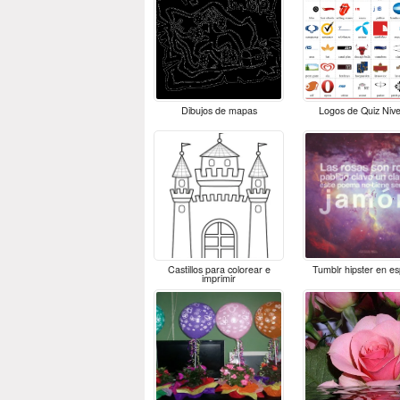
Dibujos de mapas
Logos de Quiz Nive
Castillos para colorear e
Tumblr hipster en e
imprimir