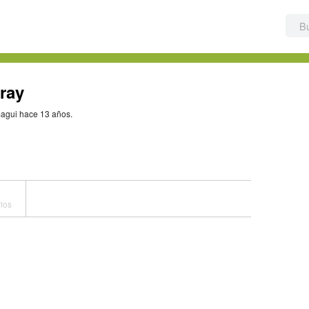
ray
magui hace 13 años.
ios