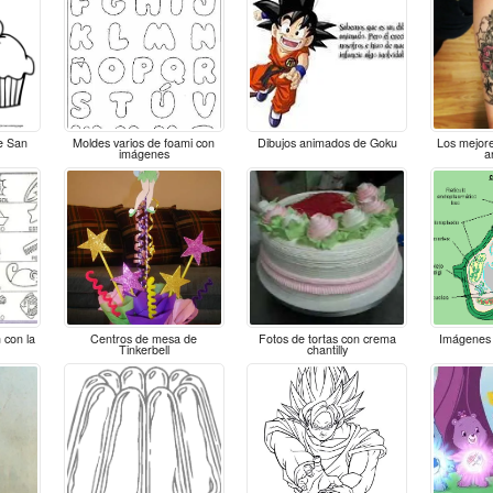
e San
Moldes varios de foami con
Dibujos animados de Goku
Los mejore
imágenes
a
 con la
Centros de mesa de
Fotos de tortas con crema
Imágenes 
Tinkerbell
chantilly