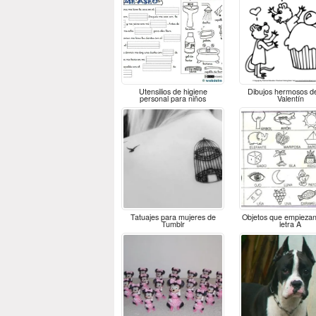
Utensilios de higiene
Dibujos hermosos d
personal para niños
Valentín
Tatuajes para mujeres de
Objetos que empiezan
Tumblr
letra A