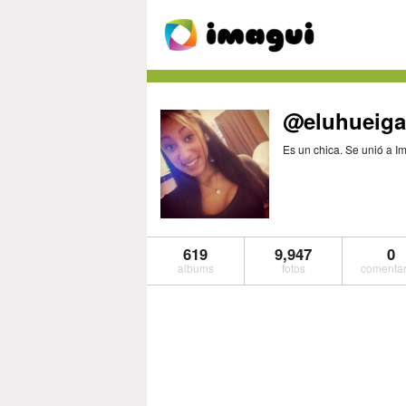
@eluhueiga
Es un chica. Se unió a I
619
9,947
0
albums
fotos
comentar