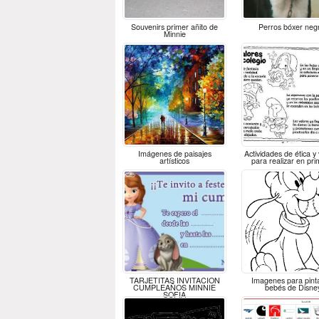
Souvenirs primer añito de
Perros bóxer neg
Minnie
Imágenes de paisajes
Actividades de ética y
artísticos
para realizar en pri
TARJETITAS INVITACION
Imagenes para pint
CUMPLEAÑOS MINNIE
bebés de Disne
SOFIA