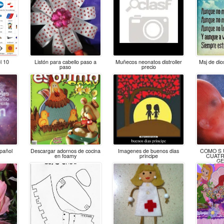
l 10
Listón para cabello paso a
Muñecos neonatos distroller
Msj de dio
paso
precio
spañol
Descargar adornos de cocina
Imagenes de buenos dias
COMO S 
en foamy
principe
CUATR
GE