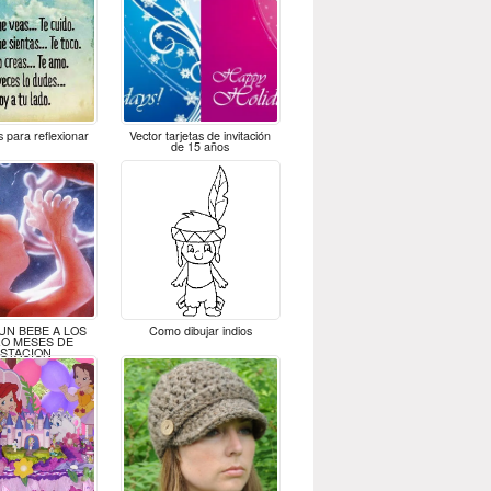
s para reflexionar
Vector tarjetas de invitación
de 15 años
UN BEBE A LOS
Como dibujar indios
O MESES DE
STACION