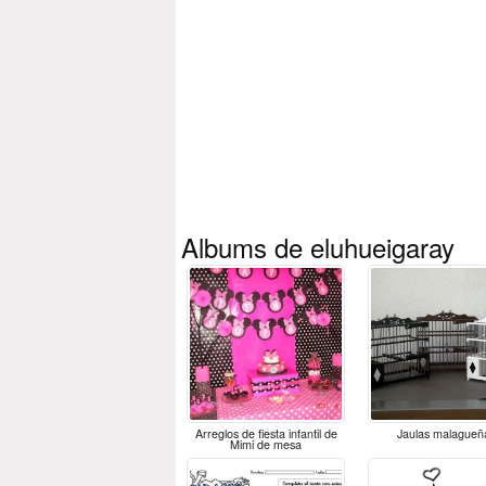
Albums de
eluhueigaray
Arreglos de fiesta infantil de
Jaulas malagueñ
Mimi de mesa