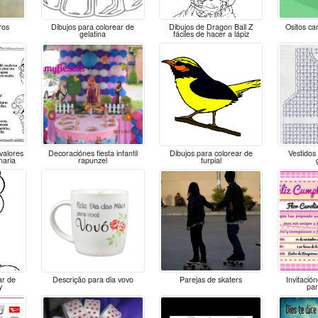
ros
Dibujos para colorear de
Dibujos de Dragon Ball Z
Ositos ca
gelatina
fáciles de hacer a lápiz
 valores
Decoraciónes fiesta infantil
Dibujos para colorear de
Vestidos 
maria
rapunzel
turpial
ar de
Descrição para dia vovo
Parejas de skaters
Invitació
y
par